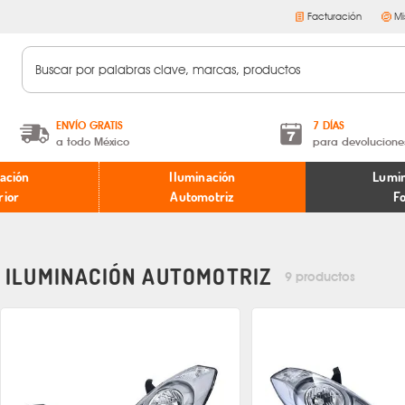
Facturación
Mi
ENVÍO GRATIS
7 DÍAS
a todo México
para devolucione
A partir de $599 MXN.
Términos y condiciones
ación
Iluminación
Lumin
* Aplican restricciones
Políticas de devoluciones
rior
Automotriz
F
ILUMINACIÓN AUTOMOTRIZ
9 productos