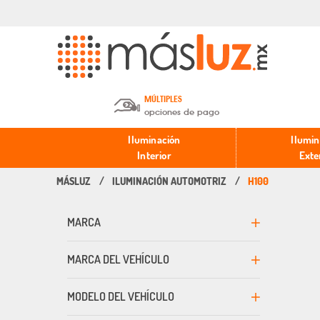
MÚLTIPLES
opciones de pago
Depósito en efectivo o Cheque y
Iluminación
Ilumin
Transferencia.
Interior
Exte
ILUMINACIÓN AUTOMOTRIZ
H100
Pago con tarjeta de crédito o
débito.
MARCA
PayPal, Oxxo y Mercado Pago.
MARCA DEL VEHÍCULO
MODELO DEL VEHÍCULO