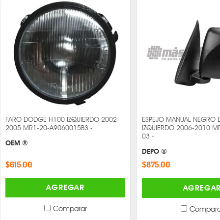
FARO DODGE H100 IZQUIERDO 2002-
ESPEJO MANUAL NEGRO 
2005 MR1-20-A9060015B3 -
IZQUIERDO 2006-2010 M
03 -
OEM ®
DEPO ®
$615.00
$875.00
AGREGAR
AGREGA
Comparar
Compara