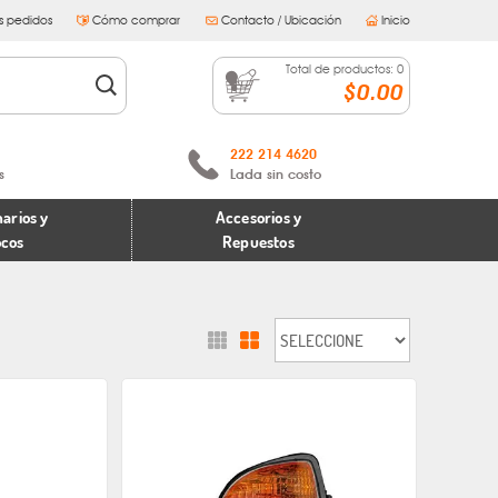
s pedidos
Cómo comprar
Contacto / Ubicación
Inicio
Total de productos:
0
$0.00
222 214 4620
s
Lada sin costo
arios y
Accesorios y
ocos
Repuestos