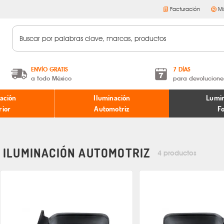
Facturación
Mi
ENVÍO GRATIS
7 DÍAS
a todo México
para devolucione
A partir de $599 MXN.
Términos y condiciones
ación
Iluminación
Lumin
* Aplican restricciones
Políticas de devoluciones
rior
Automotriz
F
ILUMINACIÓN AUTOMOTRIZ
4 productos