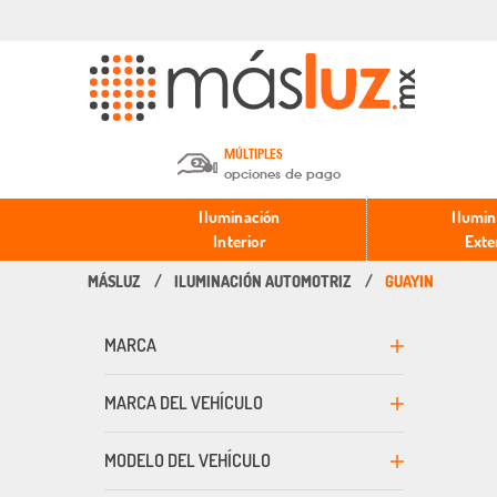
MÚLTIPLES
opciones de pago
Depósito en efectivo o Cheque y
Iluminación
Ilumin
Transferencia.
Interior
Exte
ILUMINACIÓN AUTOMOTRIZ
GUAYIN
Pago con tarjeta de crédito o
débito.
MARCA
PayPal, Oxxo y Mercado Pago.
MARCA DEL VEHÍCULO
MODELO DEL VEHÍCULO