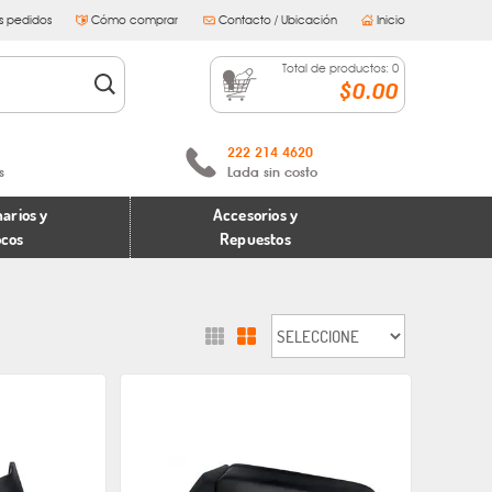
s pedidos
Cómo comprar
Contacto / Ubicación
Inicio
Total de productos:
0
$0.00
222 214 4620
s
Lada sin costo
arios y
Accesorios y
ocos
Repuestos