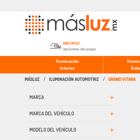
MÚLTIPLES
opciones de pago
Depósito en efectivo o Cheque y
Iluminación
Ilumin
Transferencia.
Interior
Exte
ILUMINACIÓN AUTOMOTRIZ
GRAND VITARA
Pago con tarjeta de crédito o
débito.
MARCA
PayPal, Oxxo y Mercado Pago.
MARCA DEL VEHÍCULO
MODELO DEL VEHÍCULO