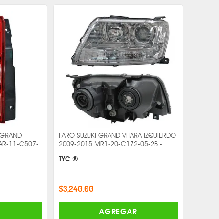
I GRAND
FARO SUZUKI GRAND VITARA IZQUIERDO
AR-11-C507-
2009-2015 MR1-20-C172-05-2B -
TYC ®
$3,240.00
R
AGREGAR