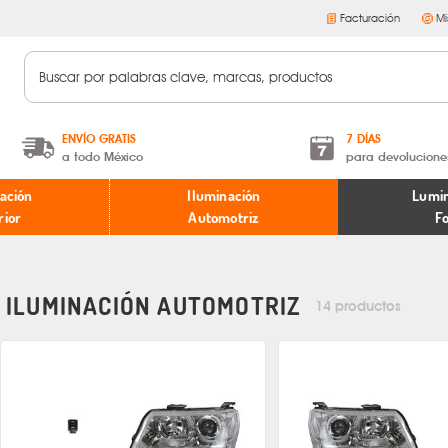
Facturación
Mi
ENVÍO GRATIS
7 DÍAS
a todo México
para devolucione
A partir de $599 MXN.
Términos y condiciones
ación
Iluminación
Lumin
* Aplican restricciones
Políticas de devoluciones
rior
Automotriz
F
ILUMINACIÓN AUTOMOTRIZ
14 productos