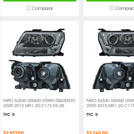
Comparar
Compara
FARO SUZUKI GRAND VITARA IZQUIERDO
FARO SUZUKI GRAND VIT
2009-2015 MR1-20-C172-E5-2B -
2009-2015 MR1-20-C171
TYC ®
TYC ®
$2,857.00
$3,240.00