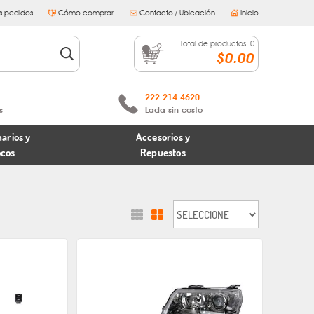
s pedidos
Cómo comprar
Contacto / Ubicación
Inicio
Total de productos:
0
$0.00
222 214 4620
s
Lada sin costo
arios y
Accesorios y
ocos
Repuestos