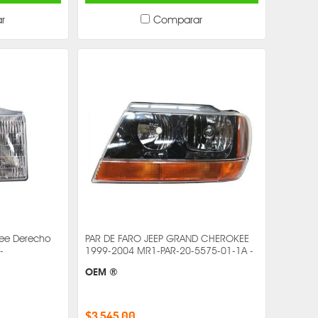
r
Comparar
ee Derecho
PAR DE FARO JEEP GRAND CHEROKEE
-
1999-2004 MR1-PAR-20-5575-01-1A -
OEM ®
$3,545.00