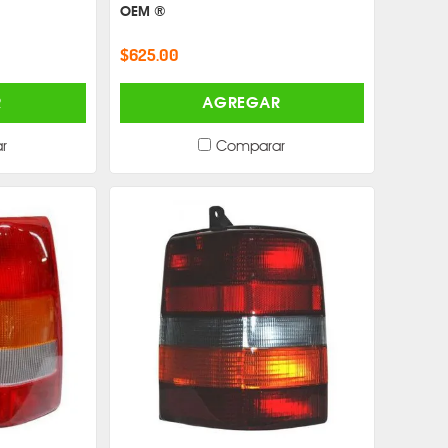
OEM ®
$625.00
R
AGREGAR
r
Comparar