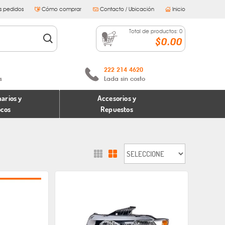
s pedidos
Cómo comprar
Contacto / Ubicación
Inicio
Total de productos:
0
$0.00
222 214 4620
s
Lada sin costo
arios y
Accesorios y
ocos
Repuestos