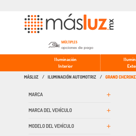
MÚLTIPLES
opciones de pago
Depósito en efectivo o Cheque y
Iluminación
Ilumin
Transferencia.
Interior
Exte
ILUMINACIÓN AUTOMOTRIZ
GRAND CHEROK
Pago con tarjeta de crédito o
débito.
MARCA
PayPal, Oxxo y Mercado Pago.
MARCA DEL VEHÍCULO
MODELO DEL VEHÍCULO