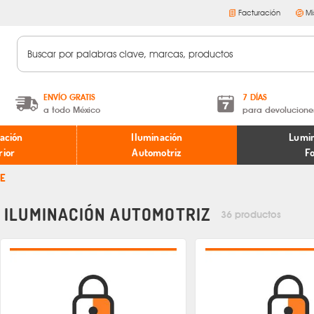
Facturación
Mi
ENVÍO GRATIS
7 DÍAS
a todo México
para devolucione
A partir de $599 MXN.
Términos y condiciones
ación
Iluminación
Lumin
* Aplican restricciones
Políticas de devoluciones
rior
Automotriz
F
EE
ILUMINACIÓN AUTOMOTRIZ
36 productos