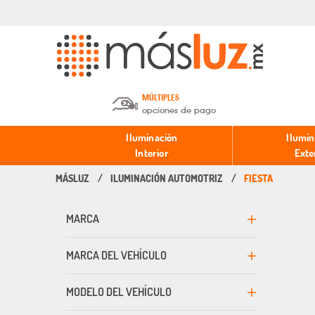
MÚLTIPLES
opciones de pago
Depósito en efectivo o Cheque y
Iluminación
Ilumin
Transferencia.
Interior
Exte
ILUMINACIÓN AUTOMOTRIZ
FIESTA
Pago con tarjeta de crédito o
débito.
MARCA
PayPal, Oxxo y Mercado Pago.
MARCA DEL VEHÍCULO
MODELO DEL VEHÍCULO