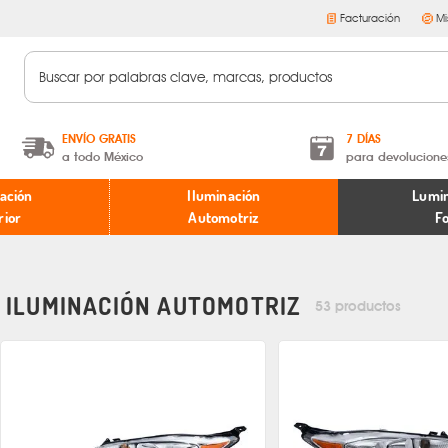
Facturación
Mi
ENVÍO GRATIS
7 DÍAS
a todo México
para devolucione
A partir de $599 MXN.
Términos y condiciones
ación
Iluminación
Lumin
* Aplican restricciones
Políticas de devoluciones
rior
Automotriz
F
ILUMINACIÓN AUTOMOTRIZ
53 productos