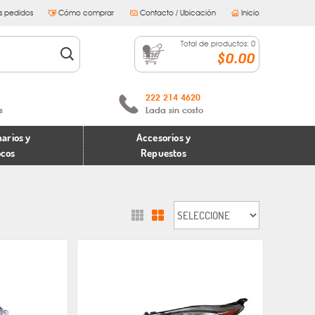
s pedidos
Cómo comprar
Contacto / Ubicación
Inicio
Total de productos:
0
$0.00
222 214 4620
s
Lada sin costo
arios y
Accesorios y
ocos
Repuestos