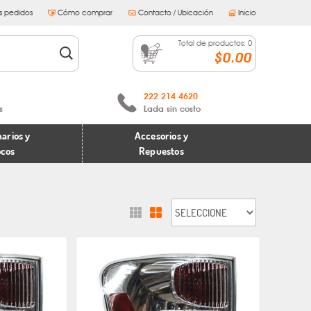
s pedidos
Cómo comprar
Contacto / Ubicación
Inicio
Total de productos:
0
$0.00
222 214 4620
s
Lada sin costo
arios y
Accesorios y
ocos
Repuestos