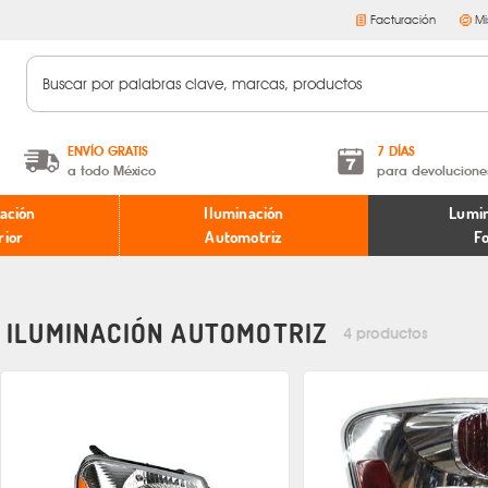
Facturación
Mi
ENVÍO GRATIS
7 DÍAS
a todo México
para devolucione
A partir de $599 MXN.
Términos y condiciones
ación
Iluminación
Lumin
* Aplican restricciones
Políticas de devoluciones
rior
Automotriz
F
ILUMINACIÓN AUTOMOTRIZ
4 productos