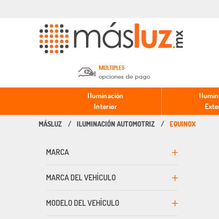
MÚLTIPLES
opciones de pago
Depósito en efectivo o Cheque y
Iluminación
Ilumin
Transferencia.
Interior
Exte
ILUMINACIÓN AUTOMOTRIZ
EQUINOX
Pago con tarjeta de crédito o
débito.
MARCA
PayPal, Oxxo y Mercado Pago.
MARCA DEL VEHÍCULO
MODELO DEL VEHÍCULO