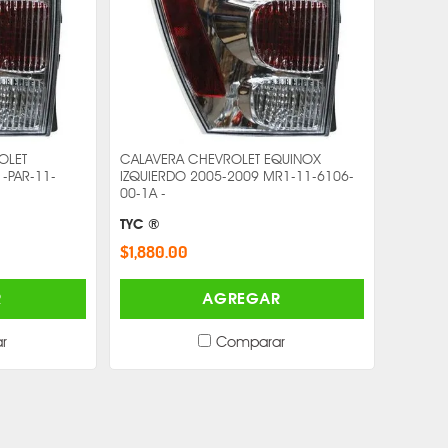
OLET
CALAVERA CHEVROLET EQUINOX
-PAR-11-
IZQUIERDO 2005-2009 MR1-11-6106-
00-1A -
TYC ®
$1,880.00
R
AGREGAR
r
Comparar