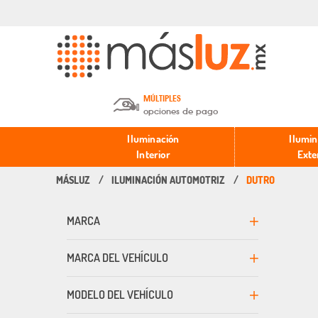
MÚLTIPLES
opciones de pago
Depósito en efectivo o Cheque y
Iluminación
Ilumin
Transferencia.
Interior
Exte
ILUMINACIÓN AUTOMOTRIZ
DUTRO
Pago con tarjeta de crédito o
débito.
MARCA
PayPal, Oxxo y Mercado Pago.
MARCA DEL VEHÍCULO
MODELO DEL VEHÍCULO