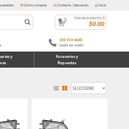
s pedidos
Cómo comprar
Contacto / Ubicación
Inicio
Total de productos:
0
$0.00
222 214 4620
s
Lada sin costo
arios y
Accesorios y
ocos
Repuestos