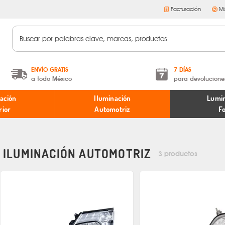
Facturación
Mi
ENVÍO GRATIS
7 DÍAS
a todo México
para devolucione
A partir de $599 MXN.
Términos y condiciones
ación
Iluminación
Lumin
* Aplican restricciones
Políticas de devoluciones
rior
Automotriz
F
ILUMINACIÓN AUTOMOTRIZ
3 productos