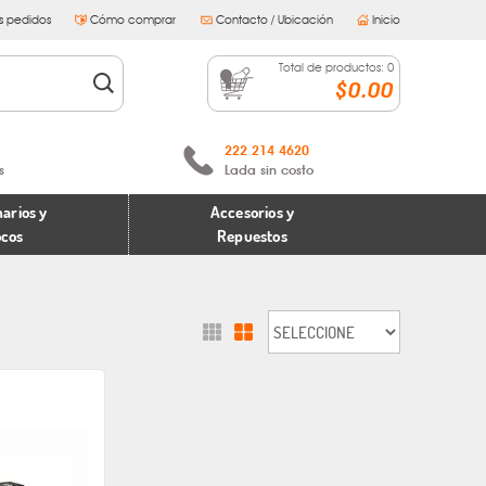
s pedidos
Cómo comprar
Contacto / Ubicación
Inicio
Total de productos:
0
$0.00
222 214 4620
s
Lada sin costo
arios y
Accesorios y
ocos
Repuestos