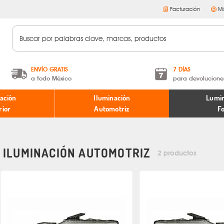
Facturación
Mi
ENVÍO GRATIS
7 DÍAS
a todo México
para devolucione
A partir de $599 MXN.
Términos y condiciones
ación
Iluminación
Lumin
* Aplican restricciones
Políticas de devoluciones
rior
Automotriz
F
ILUMINACIÓN AUTOMOTRIZ
2 productos