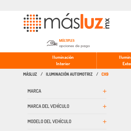
MÚLTIPLES
opciones de pago
Depósito en efectivo o Cheque y
Iluminación
Ilumin
Transferencia.
Interior
Exte
ILUMINACIÓN AUTOMOTRIZ
CX9
Pago con tarjeta de crédito o
débito.
MARCA
PayPal, Oxxo y Mercado Pago.
MARCA DEL VEHÍCULO
MODELO DEL VEHÍCULO