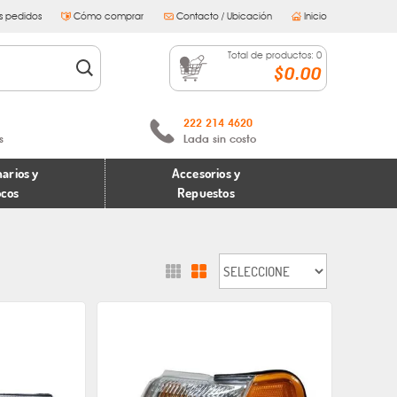
s pedidos
Cómo comprar
Contacto / Ubicación
Inicio
Total de productos:
0
$0.00
222 214 4620
s
Lada sin costo
arios y
Accesorios y
ocos
Repuestos