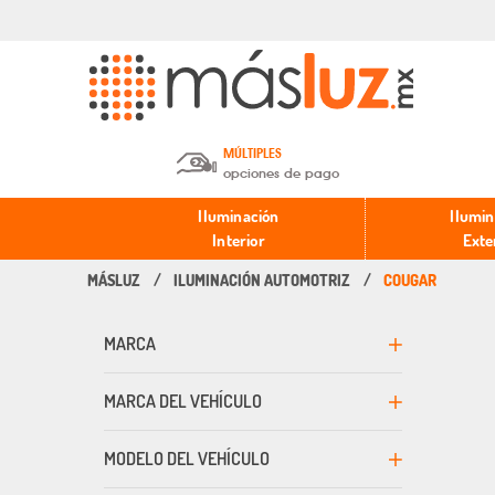
MÚLTIPLES
opciones de pago
Depósito en efectivo o Cheque y
Iluminación
Ilumin
Transferencia.
Interior
Exte
ILUMINACIÓN AUTOMOTRIZ
COUGAR
Pago con tarjeta de crédito o
débito.
MARCA
PayPal, Oxxo y Mercado Pago.
MARCA DEL VEHÍCULO
MODELO DEL VEHÍCULO