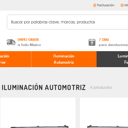
Facturación
Mi
ENVÍO GRATIS
7 DÍAS
a todo México
para devolucione
A partir de $599 MXN.
Términos y condiciones
ación
Iluminación
Lumin
* Aplican restricciones
Políticas de devoluciones
rior
Automotriz
F
ILUMINACIÓN AUTOMOTRIZ
4 productos