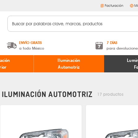
Facturación
Mi
ENVÍO GRATIS
7 DÍAS
a todo México
para devolucione
A partir de $599 MXN.
Términos y condiciones
ación
Iluminación
Lumin
* Aplican restricciones
Políticas de devoluciones
rior
Automotriz
F
ILUMINACIÓN AUTOMOTRIZ
17 productos