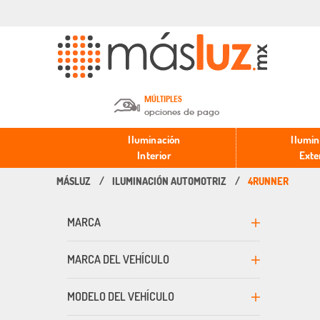
MÚLTIPLES
opciones de pago
Depósito en efectivo o Cheque y
Iluminación
Ilumin
Transferencia.
Interior
Exte
ILUMINACIÓN AUTOMOTRIZ
4RUNNER
Pago con tarjeta de crédito o
débito.
MARCA
PayPal, Oxxo y Mercado Pago.
MARCA DEL VEHÍCULO
MODELO DEL VEHÍCULO