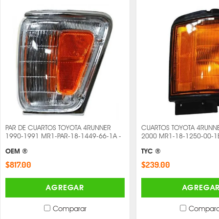
PAR DE CUARTOS TOYOTA 4RUNNER
CUARTOS TOYOTA 4RUNN
1990-1991 MR1-PAR-18-1449-66-1A -
2000 MR1-18-1250-00-1B
OEM ®
TYC ®
$817.00
$239.00
AGREGAR
AGREGA
Comparar
Compara