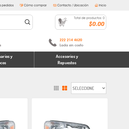
s pedidos
Cómo comprar
Contacto / Ubicación
Inicio
Total de productos:
0
$0.00
222 214 4620
s
Lada sin costo
arios y
Accesorios y
ocos
Repuestos