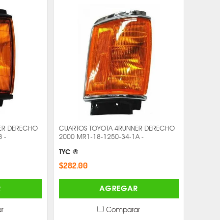
ER DERECHO
CUARTOS TOYOTA 4RUNNER DERECHO
 -
2000 MR1-18-1250-34-1A -
TYC ®
$282.00
R
AGREGAR
r
Comparar