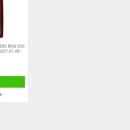
DES BENZ 250
227-01-6B -
R
r