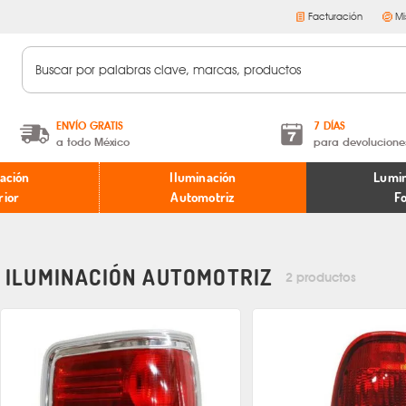
Facturación
Mi
ENVÍO GRATIS
7 DÍAS
a todo México
para devolucione
A partir de $599 MXN.
Términos y condiciones
ación
Iluminación
Lumin
* Aplican restricciones
Políticas de devoluciones
rior
Automotriz
F
ILUMINACIÓN AUTOMOTRIZ
2 productos