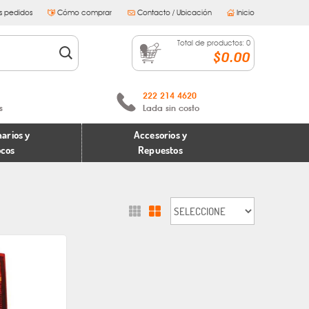
s pedidos
Cómo comprar
Contacto / Ubicación
Inicio
Total de productos:
0
$0.00
222 214 4620
s
Lada sin costo
arios y
Accesorios y
ocos
Repuestos