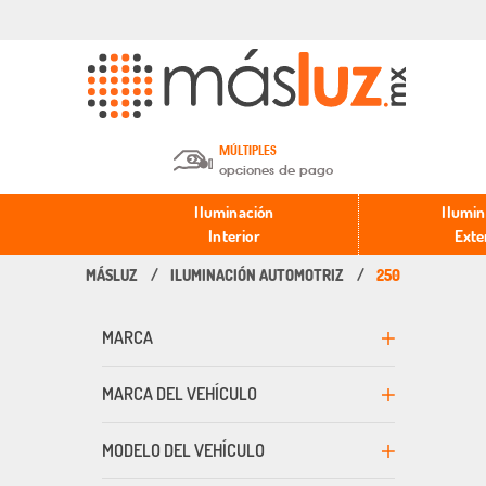
MÚLTIPLES
opciones de pago
Depósito en efectivo o Cheque y
Iluminación
Ilumin
Transferencia.
Interior
Exte
ILUMINACIÓN AUTOMOTRIZ
250
Pago con tarjeta de crédito o
débito.
MARCA
PayPal, Oxxo y Mercado Pago.
MARCA DEL VEHÍCULO
MODELO DEL VEHÍCULO